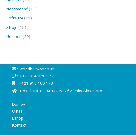
Nezaradené
(11)
Software
(12)
Stroje
(15)
Udalosti
(29)
:
woodb@woodb.sk
:
+421 356 428 372
:
+421 910 100 173
:
Považská 30, 94002, Nové Zámky, Slovensko
Domov
O nás
Eshop
Kontakt