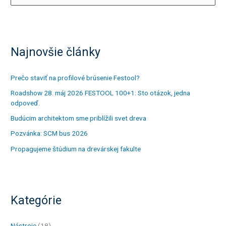
y
h
ľ
Najnovšie články
a
d
a
Prečo staviť na profilové brúsenie Festool?
ť
Roadshow 28. máj 2026 FESTOOL 100+1: Sto otázok, jedna
odpoveď.
:
Budúcim architektom sme priblížili svet dreva
Pozvánka: SCM bus 2026
Propagujeme štúdium na drevárskej fakulte
Kategórie
Nástroje
(18)