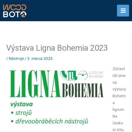
Preskočiť
na
obsah
Výstava Ligna Bohemia 2023
/
Nástroje
/
3. marca 2023
Zúčast
nili sme
sa
výstavy
Bohemi
a
lignum.
Na
česko
m trhu