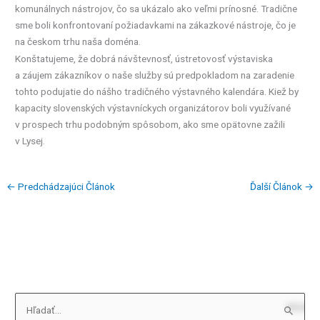
komunálnych nástrojov, čo sa ukázalo ako veľmi prínosné. Tradične
sme boli konfrontovaní požiadavkami na zákazkové nástroje, čo je
na českom trhu naša doména.
Konštatujeme, že dobrá návštevnosť, ústretovosť výstaviska
a záujem zákazníkov o naše služby sú predpokladom na zaradenie
tohto podujatie do nášho tradičného výstavného kalendára. Kiež by
kapacity slovenských výstavníckych organizátorov boli využívané
v prospech trhu podobným spôsobom, ako sme opätovne zažili
v Lysej.
←
Predchádzajúci Článok
Ďalší Článok
→
V