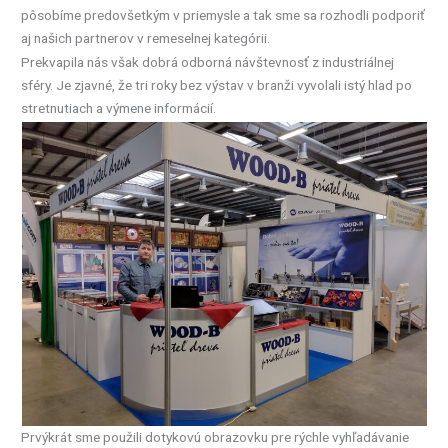
pôsobíme predovšetkým v priemysle a tak sme sa rozhodli podporiť
aj našich partnerov v remeselnej kategórii.
Prekvapila nás však dobrá odborná návštevnosť z industriálnej
sféry. Je zjavné, že tri roky bez výstav v branži vyvolali istý hlad po
stretnutiach a výmene informácií.
Prvýkrát sme použili dotykovú obrazovku pre rýchle vyhľadávanie