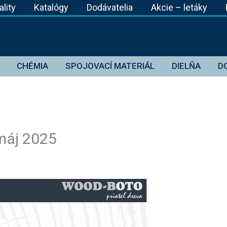
ality
Katalógy
Dodávatelia
Akcie – letáky
CHÉMIA
SPOJOVACÍ MATERIÁL
DIELŇA
D
máj 2025