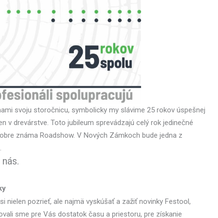
ami svoju storočnicu, symbolicky my slávime 25 rokov úspešnej
en v drevárstve. Toto jubileum sprevádzajú celý rok jedinečné
aj dobre známa Roadshow. V Nových Zámkoch bude jedna z
.
 nás.
ky
si nielen pozrieť, ale najmä vyskúšať a zažiť novinky Festool,
ovali sme pre Vás dostatok času a priestoru, pre získanie