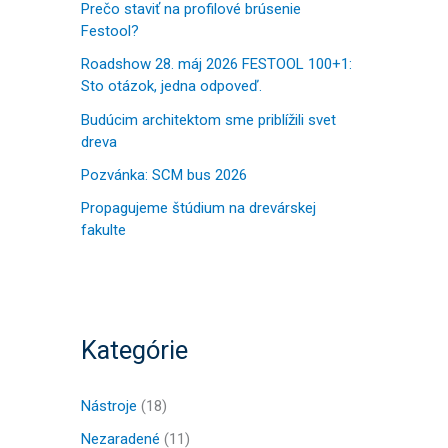
a
Prečo staviť na profilové brúsenie
Festool?
ť
:
Roadshow 28. máj 2026 FESTOOL 100+1:
Sto otázok, jedna odpoveď.
Budúcim architektom sme priblížili svet
dreva
Pozvánka: SCM bus 2026
Propagujeme štúdium na drevárskej
fakulte
Kategórie
Nástroje
(18)
Nezaradené
(11)