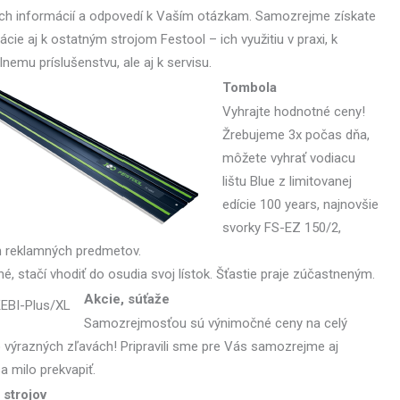
ch informácií a odpovedí k Vaším otázkam. Samozrejme získate
ácie aj k ostatným strojom Festool – ich využitiu v praxi, k
lnemu príslušenstvu, ale aj k servisu.
Tombola
Vyhrajte hodnotné ceny!
Žrebujeme 3x počas dňa,
môžete vyhrať vodiacu
lištu Blue z limitovanej
edície 100 years, najnovšie
svorky FS-EZ 150/2,
ch reklamných predmetov.
, stačí vhodiť do osudia svoj lístok. Šťastie praje zúčastneným.
Akcie, súťaže
Samozrejmosťou sú výnimočné ceny na celý
 výrazných zľavách! Pripravili sme pre Vás samozrejme aj
a milo prekvapiť.
 strojov