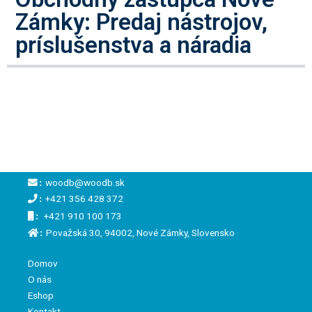
Zámky: Predaj nástrojov,
príslušenstva a náradia
:
woodb@woodb.sk
:
+421 356 428 372
:
+421 910 100 173
:
Považská 30, 94002, Nové Zámky, Slovensko
Domov
O nás
Eshop
Kontakt