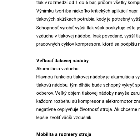
tlak v rozmedzí od 1 do 6 bar, pričom všetky komp
Výnimku tvorí iba niekoľko kritických aplikácií nap
tlakových skúškach potrubia, kedy je potrebný vyšší
Schopnosť vyrobiť vyšší tlak však poskytuje ešte
vzduchu v tlakovej nádobe. Inak povedané, vyšší 
pracovných cyklov kompresora, ktoré sa podpíšu na
Veľkosť tlakovej nádoby
Akumulácia vzduchu
Hlavnou funkciou tlakovej nádoby je akumulácia 
tlakovú nádobu, tým dlhšie bude schopný vykryť sp
odberov. Veľký objem tlakovej nádoby navyše zaru
každom rozbehu sú kompresor a elektromotor zn
negatívne ovplyvňuje životnosť stroja. Ak chceme 
lepšie zvoliť väčší vzdušník.
Mobilita a rozmery stroja