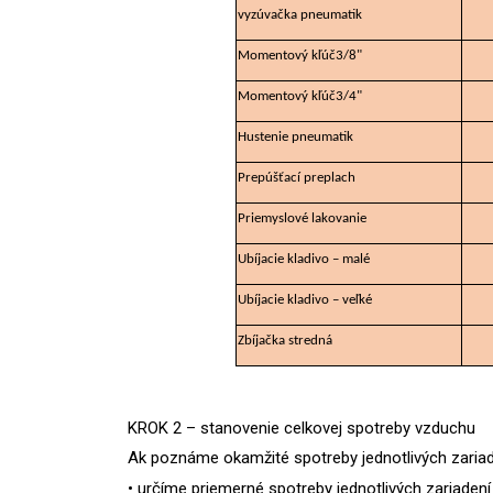
vyzúvačka pneumatik
Momentový kľúč3/8"
Momentový kľúč3/4"
Hustenie pneumatik
Prepúšťací preplach
Priemyslové lakovanie
Ubíjacie kladivo – malé
Ubíjacie kladivo – veľké
Zbíjačka stredná
KROK 2 – stanovenie celkovej spotreby vzduchu
Ak poznáme okamžité spotreby jednotlivých zariad
• určíme priemerné spotreby jednotlivých zariaden