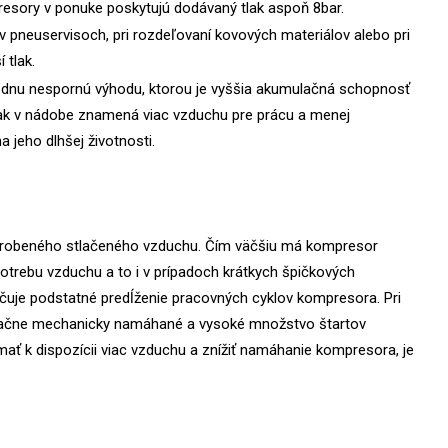
resory v ponuke poskytujú dodávaný tlak aspoň 8bar.
r. v pneuservisoch, pri rozdeľovaní kovových materiálov alebo pri
 tlak.
 jednu nespornú výhodu, ktorou je vyššia akumulačná schopnosť
tlak v nádobe znamená viac vzduchu pre prácu a menej
 jeho dlhšej životnosti.
vyrobeného stlačeného vzduchu. Čím väčšiu má kompresor
otrebu vzduchu a to i v prípadoch krátkych špičkových
čuje podstatné predĺženie pracovných cyklov kompresora. Pri
ačne mechanicky namáhané a vysoké množstvo štartov
mať k dispozícii viac vzduchu a znížiť namáhanie kompresora, je