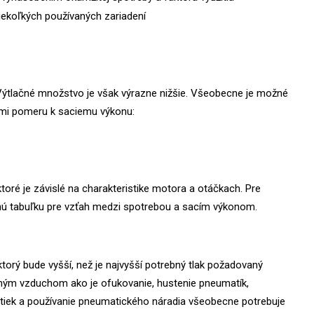
ekoľkých používaných zariadení
Výtlačné množstvo je však výrazne nižšie. Všeobecne je možné
ami pomeru k saciemu výkonu:
ktoré je závislé na charakteristike motora a otáčkach. Pre
ú tabuľku pre vzťah medzi spotrebou a sacím výkonom.
ktorý bude vyšší, než je najvyšší potrebný tlak požadovaný
čeným vzduchom ako je ofukovanie, hustenie pneumatík,
rutiek a používanie pneumatického náradia všeobecne potrebuje