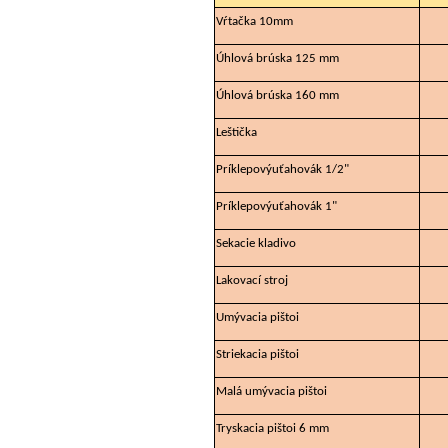
Vŕtačka 10mm
Úhlová brúska 125 mm
Úhlová brúska 160 mm
Leštička
Príklepovýuťahovák 1/2"
Príklepovýuťahovák 1"
Sekacie kladivo
Lakovací stroj
Umývacia pištoi
Striekacia pištoi
Malá umývacia pištoi
Tryskacia pištoi 6 mm