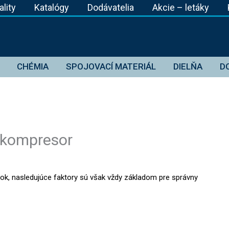
ality
Katalógy
Dodávatelia
Akcie – letáky
CHÉMIA
SPOJOVACÍ MATERIÁL
DIELŇA
D
 kompresor
k, nasledujúce faktory sú však vždy základom pre správny