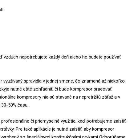
ch
ď vzduch nepotrebujete každý deň alebo ho budete používať
or využívaný spravidla v jednej smene, čo znamená až niekoľko
kyje nutné ešté zohľadniť, či bude kompresor pracovať
sionálne kompresory nie sú stavané na nepretržitú záťaž a v
a 30-50% času.
 profesionálne či priemyselné využitie, keď potrebujeme zaistiť,
távky. Pre také aplikácie je nutné zaistiť, aby kompresor
ol vyrobený so špeciálnymi konštrukčnými prvkami Odporúčame