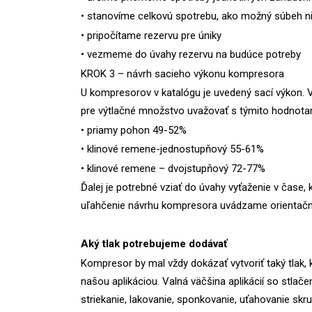
• stanovíme celkovú spotrebu, ako možný súbeh ni
• pripočítame rezervu pre úniky
• vezmeme do úvahy rezervu na budúce potreby
KROK 3 – návrh sacieho výkonu kompresora
U kompresorov v katalógu je uvedený sací výkon. 
pre výtlačné množstvo uvažovať s týmito hodnot
• priamy pohon 49-52%
• klinové remene-jednostupňový 55-61%
• klinové remene – dvojstupňový 72-77%
Ďalej je potrebné vziať do úvahy vyťaženie v čase, 
uľahčenie návrhu kompresora uvádzame orientačn
Aký tlak potrebujeme dodávať
Kompresor by mal vždy dokázať vytvoriť taký tlak, 
našou aplikáciou. Valná väčšina aplikácií so stla
striekanie, lakovanie, sponkovanie, uťahovanie sk