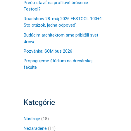
a
Prečo staviť na profilové brúsenie
Festool?
ť
:
Roadshow 28. máj 2026 FESTOOL 100+1:
Sto otázok, jedna odpoveď.
Budúcim architektom sme priblížili svet
dreva
Pozvánka: SCM bus 2026
Propagujeme štúdium na drevárskej
fakulte
Kategórie
Nástroje
(18)
Nezaradené
(11)