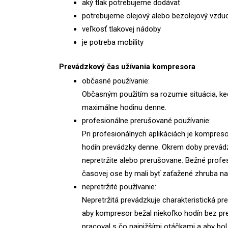
aký tlak potrebujeme dodávať
potrebujeme olejový alebo bezolejový vzdu
veľkosť tlakovej nádoby
je potreba mobility
Prevádzkový čas užívania kompresora
občasné používanie:
Občasným použitím sa rozumie situácia, ke
maximálne hodinu denne.
profesionálne prerušované používanie:
Pri profesionálnych aplikáciách je kompres
hodín prevádzky denne. Okrem doby prevádz
nepretržite alebo prerušovane. Bežné profe
časovej ose by mali byť zaťažené zhruba n
nepretržité používanie:
Nepretržitá prevádzkuje charakteristická pre
aby kompresor bežal niekoľko hodín bez pres
pracoval s čo najnižšími otáčkami a aby b