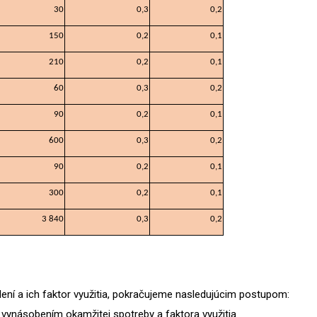
30
0,3
0,2
150
0,2
0,1
210
0,2
0,1
60
0,3
0,2
90
0,2
0,1
600
0,3
0,2
90
0,2
0,1
300
0,2
0,1
3 840
0,3
0,2
ení a ich faktor využitia, pokračujeme nasledujúcim postupom:
í vynásobením okamžitej spotreby a faktora využitia