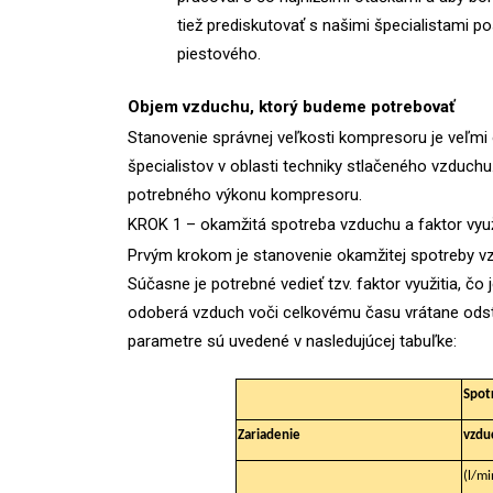
tiež prediskutovať s našimi špecialistami
piestového.
Objem vzduchu, ktorý budeme potrebovať
Stanovenie správnej veľkosti kompresoru je veľmi 
špecialistov v oblasti techniky stlačeného vzduchu
potrebného výkonu kompresoru.
KROK 1 – okamžitá spotreba vzduchu a faktor využ
Prvým krokom je stanovenie okamžitej spotreby vzd
Súčasne je potrebné vedieť tzv. faktor využitia, č
odoberá vzduch voči celkovému času vrátane odstáv
parametre sú uvedené v nasledujúcej tabuľke:
Spot
Zariadenie
vzdu
(l/mi