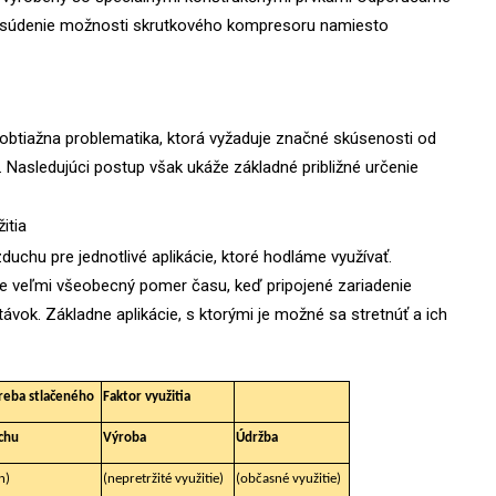
 posúdenie možnosti skrutkového kompresoru namiesto
obtiažna problematika, ktorá vyžaduje značné skúsenosti od
. Nasledujúci postup však ukáže základné približné určenie
itia
uchu pre jednotlivé aplikácie, ktoré hodláme využívať.
o je veľmi všeobecný pomer času, keď pripojené zariadenie
ok. Základne aplikácie, s ktorými je možné sa stretnúť a ich
reba stlačeného
Faktor využitia
chu
Výroba
Údržba
n)
(nepretržité využitie)
(občasné využitie)