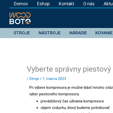
Preskočiť
Domov
Eshop
Kontakt
O nás
Aktu
na
obsah
STROJE
NÁSTROJE
NÁRADIE
KOVANIE
Vyberte správny piestový
/
Stroje
/
1. marca 2023
Pri výbere kompresora je možné klásť mnoho otázo
výber piestového kompresora.
prevádzkový čas užívania kompresora
objem vzduchu, ktorý budeme potrebovať