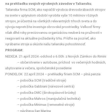
na prehliadku svojich výrobných závodov v Taliansku.
Talianska firma SCM, ako najväčší výrobca drevoobrábacích strojov
na svete v uplynulom období vyrobila vyše 10 miliónov rôznych
strojov, je účastná na všetkých relevantných trhoch sveta a do
vývoja nepretržite investuje obrovské prostriedky. Veľkosť firmy
však dlhé roky precizovanou organizáciou neuberá na pružnosti v
reagovaní na aktuálne požiadavky trhu. Príďte sa pozrieť, ako
vyrábame stroje a okúste našu taliansku pohostinnosť.
PROGRAM:
NEDEĽA 21.apríl.2024 -odchod o 6.00h. z Nových Zámkov do Rimini
– občerstvenie v autobuse, príchod vo večerných hodinách,
ubytovanie a večera, spoločenské posedenie
PONDELOK 22.apríl.2024 – prehliadky firiem SCM – plná penzia
– pobočka SCM (tradičné stroje)
– pobočka Gabbiani (nárezové centrá)
– pobočka DMC (širokopásové brúsky)
– pobočka Mahros (manipulačná technika)
– pobočka Minimax (remeselné stroje)
– návšteva San Marina