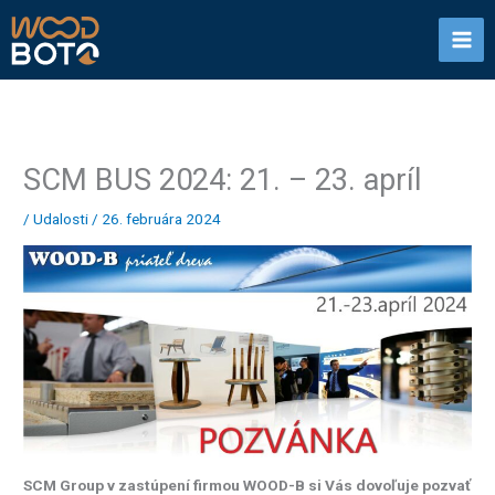
Preskočiť
na
obsah
SCM BUS 2024: 21. – 23. apríl
/
Udalosti
/
26. februára 2024
SCM Group v zastúpení firmou WOOD-B si Vás dovoľuje pozvať