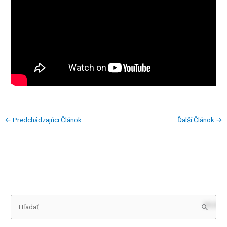
←
Predchádzajúci Článok
Ďalší Článok
→
V
y