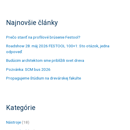
h
ľ
Najnovšie články
a
d
a
Prečo staviť na profilové brúsenie Festool?
ť
Roadshow 28. máj 2026 FESTOOL 100+1: Sto otázok, jedna
odpoveď.
:
Budúcim architektom sme priblížili svet dreva
Pozvánka: SCM bus 2026
Propagujeme štúdium na drevárskej fakulte
Kategórie
Nástroje
(18)