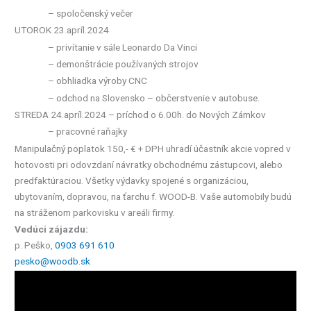
– spoločenský večer
UTOROK 23.apríl.2024
– privítanie v sále Leonardo Da Vinci
– demonštrácie používaných strojov
– obhliadka výroby CNC
– odchod na Slovensko – občerstvenie v autobuse.
STREDA 24.apríl.2024 – príchod o 6.00h. do Nových Zámkov
– pracovné raňajky
Manipulačný poplatok 150,- € + DPH uhradí účastník akcie vopred v
hotovosti pri odovzdaní návratky obchodnému zástupcovi, alebo
predfaktúraciou. Všetky výdavky spojené s organizáciou,
ubytovaním, dopravou, na ťarchu f. WOOD-B. Vaše automobily budú
na stráženom parkovisku v areáli firmy.
Vedúci zájazdu:
p. Peško,
0903 691 610
pesko@woodb.sk