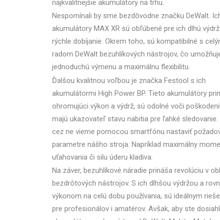
najkvalitnejšie akumulátory na trhu.
Nespomínali by sme bezdôvodne značku DeWalt. Ic
akumulátory MAX XR sú obľúbené pre ich dlhú výdrž
rýchle dobíjanie. Okrem toho, sú kompatibilné s cel
radom DeWalt bezuhlíkových nástrojov, čo umožňuj
jednoduchú výmenu a maximálnu flexibilitu.
Ďalšou kvalitnou voľbou je značka Festool s ich
akumulátormi High Power BP. Tieto akumulátory pri
ohromujúci výkon a výdrž, sú odolné voči poškodeni
majú ukazovateľ stavu nabitia pre ľahké sledovanie
cez ne vieme pomocou smartfónu nastaviť požado
parametre nášho stroja. Napríklad maximálny momen
uťahovania či silu úderu kladiva.
Na záver, bezuhlíkové náradie prináša revolúciu v obl
bezdrôtových nástrojov. S ich dlhšou výdržou a ro
výkonom na celú dobu používania, sú ideálnym rieš
pre profesionálov i amatérov. Avšak, aby ste dosiahli