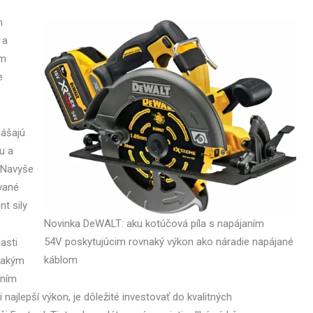
h
 a
ým
e
nášajú
u a
. Navyše
vané
t sily
Novinka DeWALT: aku kotúčová píla s napájaním
54V poskytujúcim rovnaký výkon ako náradie napájané
asti
káblom
vnakým
ením
 najlepší výkon, je dôležité investovať do kvalitných