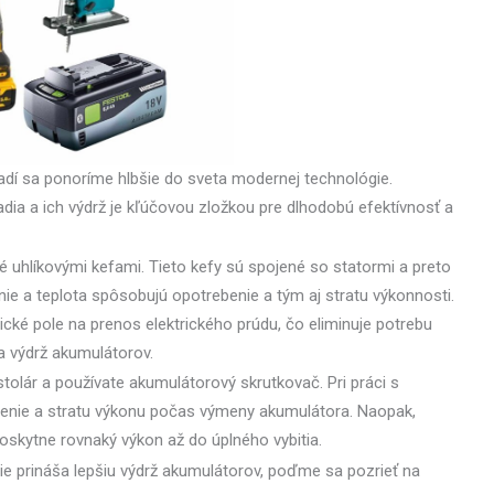
adí sa ponoríme hlbšie do sveta modernej technológie.
a a ich výdrž je kľúčovou zložkou pre dlhodobú efektívnosť a
ené uhlíkovými kefami. Tieto kefy sú spojené so statormi a preto
renie a teplota spôsobujú opotrebenie a tým aj stratu výkonnosti.
cké pole na prenos elektrického prúdu, čo eliminuje potrebu
a výdrž akumulátorov.
stolár a používate akumulátorový skrutkovač. Pri práci s
enie a stratu výkonu počas výmeny akumulátora. Naopak,
skytne rovnaký výkon až do úplného vybitia.
die prináša lepšiu výdrž akumulátorov, poďme sa pozrieť na