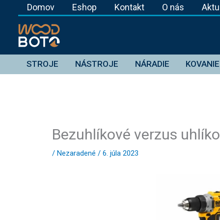
Preskočiť
Domov
Eshop
Kontakt
O nás
Aktu
na
obsah
STROJE
NÁSTROJE
NÁRADIE
KOVANIE
Bezuhlíkové verzus uhlík
/
Nezaradené
/
6. júla 2023