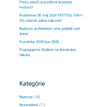
a
Prečo staviť na profilové brúsenie
Festool?
ť
:
Roadshow 28. máj 2026 FESTOOL 100+1:
Sto otázok, jedna odpoveď.
Budúcim architektom sme priblížili svet
dreva
Pozvánka: SCM bus 2026
Propagujeme štúdium na drevárskej
fakulte
Kategórie
Nástroje
(18)
Nezaradené
(11)