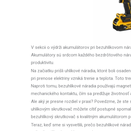
V sekcii o výdrži akumulátorov pri bezuhlíkovom nár
Akumulátory sú srdcom každého bezdrôtového náradi
produktivitu.
Na začiatku prišli uhlíkové náradia, ktoré boli osad
pri prenose elektriny vzniká trenie a teplota. Toto t
Naproti tomu, bezuhlíkové náradia používajú magneti
mechanického kontaktu, čím sa predlžuje životnosť 
Ale aký je presne rozdiel v praxi? Povedzme, že ste 
uhlíkovým skrutkovač môžete cítiť postupné spomal
bezuhlíkový skrutkovač s kvalitným akumulátorom po
Teraz, keď sme si vysvetlili, prečo bezuhlíkové nára