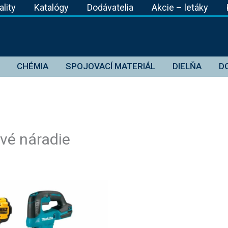
ality
Katalógy
Dodávatelia
Akcie – letáky
CHÉMIA
SPOJOVACÍ MATERIÁL
DIELŇA
D
ové náradie